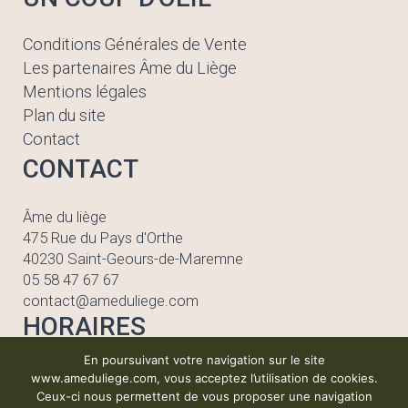
Conditions Générales de Vente
Les partenaires Âme du Liège
Mentions légales
Plan du site
Contact
CONTACT
Âme du liège
475 Rue du Pays d'Orthe
40230 Saint-Geours-de-Maremne
05 58 47 67 67
contact@ameduliege.com
HORAIRES
En poursuivant votre navigation sur le site
Lundi au vendredi
www.ameduliege.com, vous acceptez l’utilisation de cookies.
de 08h30 à 12h00
Ceux-ci nous permettent de vous proposer une navigation