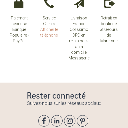
Paiement
Service
Livraison
Retrait en
sécurisé
Clients
France
boutique
Banque
Afficher le
Colissimo
St Geours
Populaire -
téléphone
DPD en
de
PayPal
relais colis
Maremne
ou à
domicile
Messagerie
Rester connecté
Suivez-nous sur les réseaux sociaux