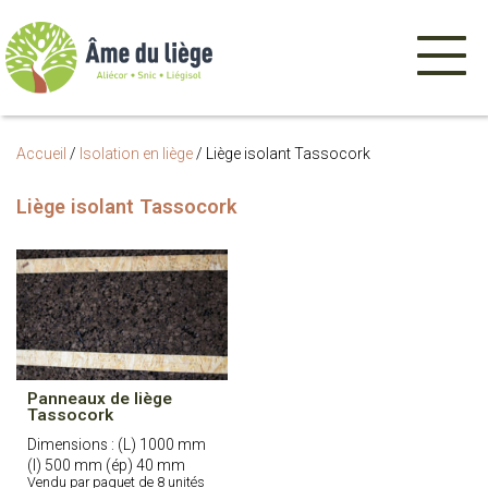
Menu
de
navigatio
Accueil
/
Isolation en liège
/
Liège isolant Tassocork
Liège isolant Tassocork
Panneaux de liège
Tassocork
Dimensions : (L) 1000 mm
(l) 500 mm (ép) 40 mm
Vendu par paquet de 8 unités