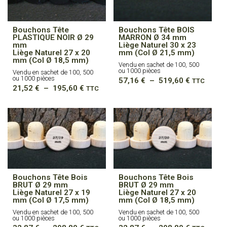
Bouchons Tête
Bouchons Tête BOIS
PLASTIQUE NOIR Ø 29
MARRON Ø 34 mm
mm
Liège Naturel 30 x 23
Liège Naturel 27 x 20
mm (Col Ø 21,5 mm)
mm (Col Ø 18,5 mm)
Vendu en sachet de 100, 500
ou 1000 pièces
Vendu en sachet de 100, 500
ou 1000 pièces
Plage
57,16
€
–
519,60
€
TTC
Plage
21,52
€
–
195,60
€
de
TTC
de
prix :
prix :
57,16 €
21,52 €
à
à
519,60 €
195,60 €
Bouchons Tête Bois
Bouchons Tête Bois
BRUT Ø 29 mm
BRUT Ø 29 mm
Liège Naturel 27 x 19
Liège Naturel 27 x 20
mm (Col Ø 17,5 mm)
mm (Col Ø 18,5 mm)
Vendu en sachet de 100, 500
Vendu en sachet de 100, 500
ou 1000 pièces
ou 1000 pièces