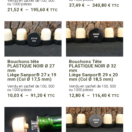
Vendu en sachet de 100, 500
ou 1000 pièces
Plage
37,49
€
–
340,80
€
TTC
Plage
21,52
€
–
195,60
€
de
TTC
de
prix :
prix :
37,49 €
21,52 €
à
à
340,80 €
195,60 €
Bouchons tête
Bouchons Tête
PLASTIQUE NOIR Ø 27
PLASTIQUE NOIR Ø 32
mm
mm
Liège Sanpor® 27 x 19
Liège Sanpor® 29 x 20
mm (Col Ø 17,5 mm)
mm (Col Ø 18,5 mm)
Vendu en sachet de 100, 500
Vendu en sachet de 100, 500
ou 1000 pièces
ou 1000 pièces
Plage
Plage
10,03
€
–
91,20
€
12,80
€
–
116,40
€
TTC
TTC
de
de
prix :
prix :
10,03 €
12,80 €
à
à
91,20 €
116,40 €