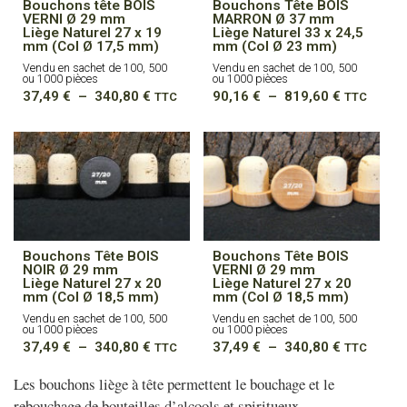
Bouchons tête BOIS
Bouchons Tête BOIS
VERNI Ø 29 mm
MARRON Ø 37 mm
Liège Naturel 27 x 19
Liège Naturel 33 x 24,5
mm (Col Ø 17,5 mm)
mm (Col Ø 23 mm)
Vendu en sachet de 100, 500
Vendu en sachet de 100, 500
ou 1000 pièces
ou 1000 pièces
Plage
Plage
37,49
€
–
340,80
€
90,16
€
–
819,60
€
TTC
TTC
de
de
prix :
prix :
37,49 €
90,16 €
à
à
340,80 €
819,60 €
Bouchons Tête BOIS
Bouchons Tête BOIS
NOIR Ø 29 mm
VERNI Ø 29 mm
Liège Naturel 27 x 20
Liège Naturel 27 x 20
mm (Col Ø 18,5 mm)
mm (Col Ø 18,5 mm)
Vendu en sachet de 100, 500
Vendu en sachet de 100, 500
ou 1000 pièces
ou 1000 pièces
Plage
Plage
37,49
€
–
340,80
€
37,49
€
–
340,80
€
TTC
TTC
de
de
prix :
prix :
Les bouchons liège à tête permettent le bouchage et le
37,49 €
37,49 €
rebouchage de bouteilles d’alcools et spiritueux.
à
à