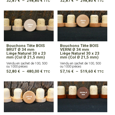
Plage
Plage
32,87
€
–
298,80
€
32,87
€
–
298,80
€
TTC
TTC
de
de
prix :
prix :
32,87 €
32,87 €
à
à
298,80 €
298,80 €
Bouchons Tête BOIS
Bouchons Tête BOIS
BRUT Ø 34 mm
VERNI Ø 34 mm
Liège Naturel 30 x 23
Liège Naturel 30 x 23
mm (Col Ø 21,5 mm)
mm (Col Ø 21,5 mm)
Vendu en sachet de 100, 500
Vendu en sachet de 100, 500
ou 1000 pièces
ou 1000 pièces
Plage
Plage
52,80
€
–
480,00
€
57,16
€
–
519,60
€
TTC
TTC
de
de
prix :
prix :
52,80 €
57,16 €
à
à
480,00 €
519,60 €