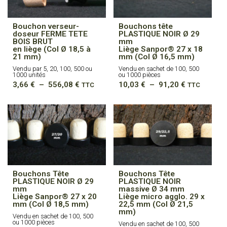
Bouchon verseur-
Bouchons tête
doseur FERME TETE
PLASTIQUE NOIR Ø 29
BOIS BRUT
mm
en liège (Col Ø 18,5 à
Liège Sanpor® 27 x 18
21 mm)
mm (Col Ø 16,5 mm)
Vendu par 5, 20, 100, 500 ou
Vendu en sachet de 100, 500
1000 unités
ou 1000 pièces
Plage
Plage
3,66
€
–
556,08
€
10,03
€
–
91,20
€
TTC
TTC
de
de
prix :
prix :
3,66 €
10,03 €
à
à
556,08 €
91,20 €
Bouchons Tête
Bouchons Tête
PLASTIQUE NOIR Ø 29
PLASTIQUE NOIR
mm
massive Ø 34 mm
Liège Sanpor® 27 x 20
Liège micro agglo. 29 x
mm (Col Ø 18,5 mm)
22,5 mm (Col Ø 21,5
mm)
Vendu en sachet de 100, 500
ou 1000 pièces
Vendu en sachet de 100, 500