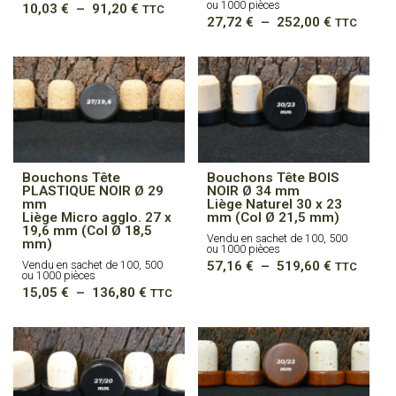
ou 1000 pièces
Plage
10,03
€
–
91,20
€
TTC
Plage
de
27,72
€
–
252,00
€
TTC
de
prix :
prix :
10,03 €
27,72 €
à
à
91,20 €
252,00 €
Bouchons Tête
Bouchons Tête BOIS
PLASTIQUE NOIR Ø 29
NOIR Ø 34 mm
mm
Liège Naturel 30 x 23
Liège Micro agglo. 27 x
mm (Col Ø 21,5 mm)
19,6 mm (Col Ø 18,5
Vendu en sachet de 100, 500
mm)
ou 1000 pièces
Plage
Vendu en sachet de 100, 500
57,16
€
–
519,60
€
TTC
ou 1000 pièces
de
Plage
15,05
€
–
136,80
€
prix :
TTC
de
57,16 €
prix :
à
15,05 €
519,60 €
à
136,80 €