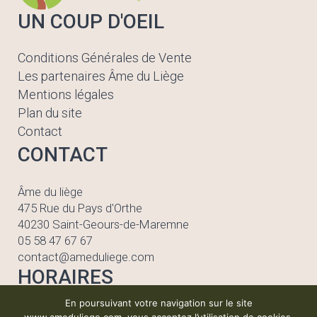
UN COUP D'OEIL
Conditions Générales de Vente
Les partenaires Âme du Liège
Mentions légales
Plan du site
Contact
CONTACT
Âme du liège
475 Rue du Pays d'Orthe
40230 Saint-Geours-de-Maremne
05 58 47 67 67
contact@ameduliege.com
HORAIRES
En poursuivant votre navigation sur le site
Lundi au vendredi