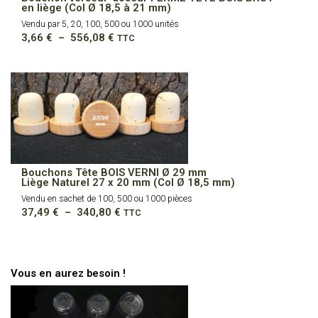
en liège (Col Ø 18,5 à 21 mm)
Vendu par 5, 20, 100, 500 ou 1000 unités
Plage
3,66
€
–
556,08
€
TTC
de
prix :
3,66 €
à
556,08 €
Bouchons Tête BOIS VERNI Ø 29 mm
Liège Naturel 27 x 20 mm (Col Ø 18,5 mm)
Vendu en sachet de 100, 500 ou 1000 pièces
Plage
37,49
€
–
340,80
€
TTC
de
prix :
37,49 €
à
340,80 €
Vous en aurez besoin !