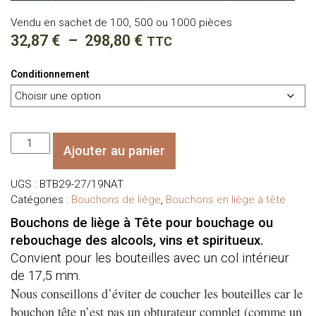
Vendu en sachet de 100, 500 ou 1000 pièces
Plage
32,87
€
–
298,80
€
TTC
de
Conditionnement
prix :
32,87 €
à
quantité
298,80 €
Ajouter au panier
de
Bouchons
UGS :
BTB29-27/19NAT
Tête
Catégories :
Bouchons de liège
,
Bouchons en liège à tête
Bois
Brut
Bouchons de liège à Tête pour bouchage ou
Ø
rebouchage des alcools, vins et spiritueux.
29
Convient pour les bouteilles avec un col intérieur
mm
de 17,5 mm.
-
Nous conseillons d’éviter de coucher les bouteilles car le
liège
bouchon tête n’est pas un obturateur complet (comme un
Naturel