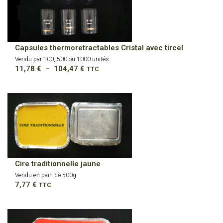
Capsules thermoretractables Cristal avec tircel
Vendu par 100, 500 ou 1000 unités
Plage
11,78
€
–
104,47
€
TTC
de
prix :
11,78 €
à
104,47 €
Cire traditionnelle jaune
Vendu en pain de 500g
7,77
€
TTC