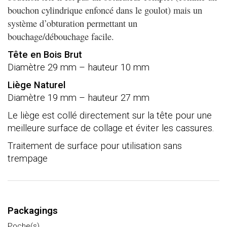
27
bouchon cylindrique enfoncé dans le goulot) mais un
x
système d’obturation permettant un
19
bouchage/débouchage facile.
mm
(Col
Tête en Bois Brut
Ø
Diamètre 29 mm – hauteur 10 mm
17,5
Liège Naturel
mm)
Diamètre 19 mm – hauteur 27 mm
Le liège est collé directement sur la tête pour une
meilleure surface de collage et éviter les cassures.
Traitement de surface pour utilisation sans
trempage
Packagings
Poche(s)