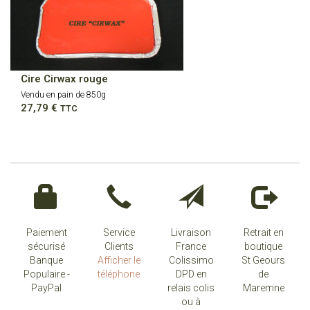
Cire Cirwax rouge
Vendu en pain de 850g
27,79
€
TTC
Paiement
Service
Livraison
Retrait en
sécurisé
Clients
France
boutique
Banque
Afficher le
Colissimo
St Geours
Populaire -
téléphone
DPD en
de
PayPal
relais colis
Maremne
ou à