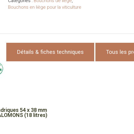
Catégories :
Bouchons de liège
,
liège
Bouchons en liège pour la viticulture
Cylindriques
54
x
32
mm
-
liège
Détails & fiches techniques
Tous les pr
Naturel
pour
REHOBOAMS
(4,5
litres)
ndriques 54 x 38 mm
LOMONS (18 litres)