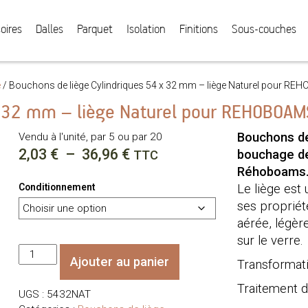
oires
Dalles
Parquet
Isolation
Finitions
Sous-couches
e
/
Bouchons de liège Cylindriques 54 x 32 mm – liège Naturel pour REHO
 32 mm – liège Naturel pour REHOBOAMS 
Bouchons de
Vendu à l'unité, par 5 ou par 20
Plage
2,03
€
–
36,96
€
bouchage d
TTC
Réhoboams
de
Conditionnement
Le liège est 
prix :
ses propriét
2,03 €
aérée, légèr
à
sur le verre.
quantité
36,96 €
Ajouter au panier
Transformati
de
Bouchons
Traitement d
UGS :
5432NAT
de