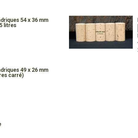
ndriques 54 x 36 mm
 litres
€
ndriques 49 x 26 mm
€
es carré)
€
e