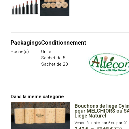
Packagings
Conditionnement
Poche(s)
Unité
Sachet de 5
Sachet de 20
Dans la même catégorie
Bouchons de liège Cyli
pour MELCHIORS ou SA
Liège Naturel
Vendu à l'unité, par 5 ou par 20
Plage
2,40
€
–
43,68
€