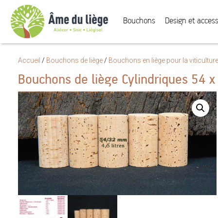
Bouchons
Design et access
Accueil
/
Bouchons de liège
/
Bouchons en liège pour la viticultur
Bouchons de liège Cylindriques 54 x