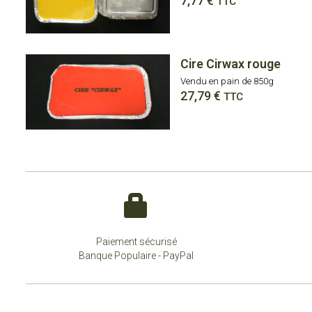
7,77
€
TTC
Cire Cirwax rouge
Vendu en pain de 850g
27,79
€
TTC
Paiement sécurisé
Banque Populaire - PayPal