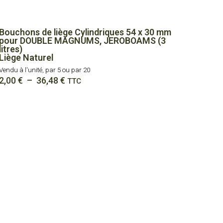
Bouchons de liège Cylindriques 54 x 30 mm
pour DOUBLE MAGNUMS, JEROBOAMS (3
litres)
Liège Naturel
Vendu à l'unité, par 5 ou par 20
Plage
2,00
€
–
36,48
€
TTC
de
prix :
2,00 €
à
36,48 €