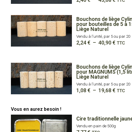
TTC
de
prix :
2,40 €
Bouchons de liège Cyli
à
pour bouteilles de 5 à 15
43,68 
Liège Naturel
Vendu à l'unité, par 5 ou par 20
Plage
2,24
€
–
40,90
€
TTC
de
prix :
2,24 €
à
Bouchons de liège Cyli
40,90 
pour MAGNUMS (1,5 litr
Liège Naturel
Vendu à l'unité, par 5 ou par 20
Plage
1,08
€
–
19,68
€
TTC
de
prix :
1,08 €
Vous en aurez besoin !
à
19,68 
Cire traditionnelle jaun
Vendu en pain de 500g