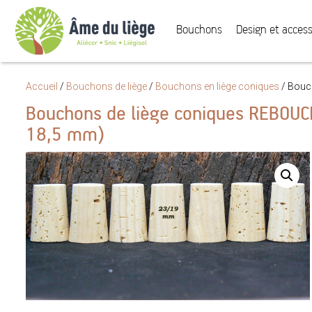
Bouchons
Design et access
Accueil
/
Bouchons de liège
/
Bouchons en liège coniques
/
Bouch
Bouchons de liège coniques REBOUCH
18,5 mm)