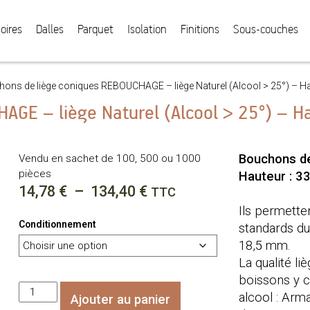
oires
Dalles
Parquet
Isolation
Finitions
Sous-couches
ons de liège coniques REBOUCHAGE – liège Naturel (Alcool > 25°) – 
AGE – liège Naturel (Alcool > 25°) – 
Bouchons de 
Vendu en sachet de 100, 500 ou 1000
pièces
Hauteur : 3
Plage
14,78
€
–
134,40
€
TTC
de
Ils permette
Conditionnement
standards du 
prix :
18,5 mm.
14,78 €
La qualité l
à
boissons y c
quantité
134,40 €
alcool : Arm
Ajouter au panier
de