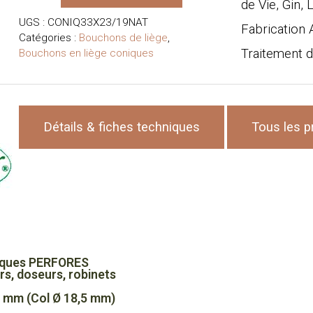
de Vie, Gin,
Bouchons
UGS :
CONIQ33X23/19NAT
de
Fabrication A
Catégories :
Bouchons de liège
,
liège
Traitement d
Bouchons en liège coniques
coniques
REBOUCHAGE
-
liège
Naturel
Détails & fiches techniques
Tous les p
(Alcool
>
25°)
-
Hauteur
33
mm
x
23/19
niques PERFORES
mm
rs, doseurs, robinets
(Col
 mm (Col Ø 18,5 mm)
Ø