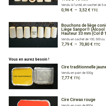
Vendu à l'unité, en sachet de 5 o
Plage
0,96
€
–
3,52
€
TTC
de
prix :
0,96 €
Bouchons de liège co
à
Liège Sanpor® (Alcool 
3,52 €
Hauteur 33 mm (Col Ø 
Vendu en sachet de 100, 500 ou 
Plage
7,79
€
–
70,80
€
TTC
de
prix :
7,79 €
Vous en aurez besoin !
à
70,80 
Cire traditionnelle jaun
Vendu en pain de 500g
7,77
€
TTC
Cire Cirwax rouge
Vendu en pain de 850g