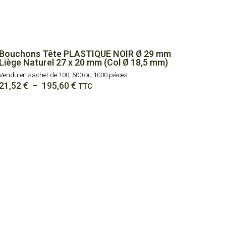
Bouchons Tête PLASTIQUE NOIR Ø 29 mm
Liège Naturel 27 x 20 mm (Col Ø 18,5 mm)
Vendu en sachet de 100, 500 ou 1000 pièces
Plage
21,52
€
–
195,60
€
TTC
de
prix :
21,52 €
à
195,60 €