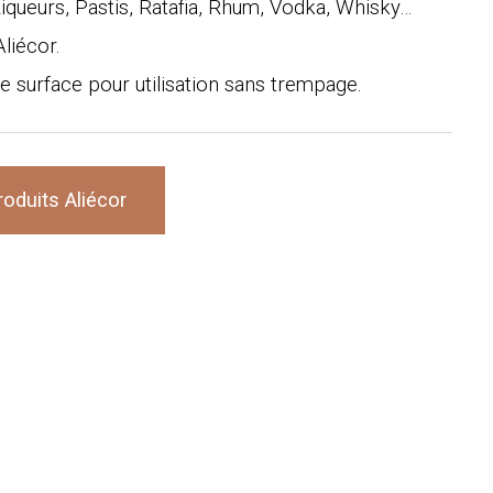
 Liqueurs, Pastis, Ratafia, Rhum, Vodka, Whisky…
liécor.
e surface pour utilisation sans trempage.
roduits Aliécor