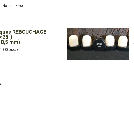
18,5
u de 20 unités
mm)
niques REBOUCHAGE
<25°)
18,5 mm)
1000 pièces
€
e