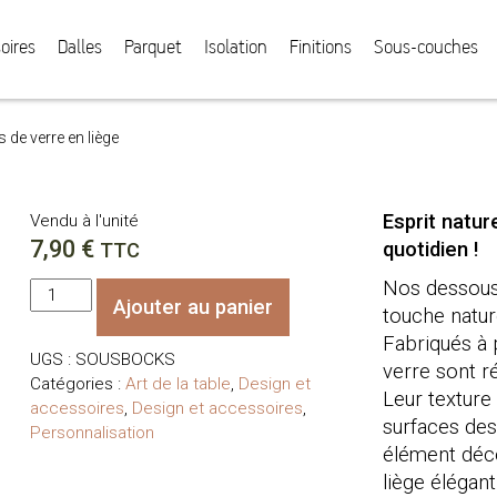
oires
Dalles
Parquet
Isolation
Finitions
Sous-couches
de verre en liège
Esprit nature
Vendu à l'unité
7,90
€
quotidien !
TTC
Nos dessous 
quantité
Ajouter au panier
de
touche natur
Dessous
Fabriqués à 
UGS :
SOUSBOCKS
de
verre sont ré
Catégories :
Art de la table
,
Design et
verre
Leur texture
accessoires
,
Design et accessoires
,
en
surfaces des
Personnalisation
liège
élément déco
liège élégan