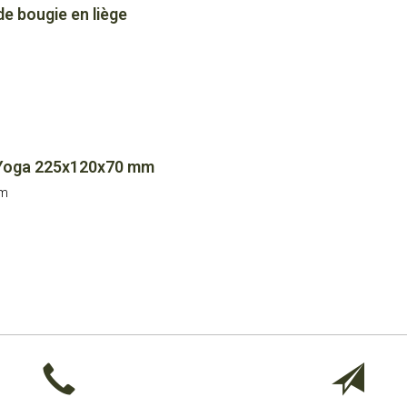
e bougie en liège
m
e Yoga 225x120x70 mm
mm