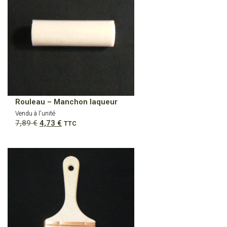
Rouleau – Manchon laqueur
Vendu à l'unité
Le
Le
7,89
€
4,73
€
TTC
prix
prix
initial
actuel
était :
est :
7,89 €.
4,73 €.