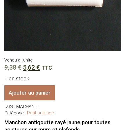
Vendu à l'unité
Le
Le
9,38
€
5,62
€
TTC
prix
prix
1 en stock
initial
actuel
quantité
Ajouter au panier
était :
est :
de
Rouleau
9,38 €.
5,62 €.
UGS :
MACHANTI
-
Catégorie :
Petit outillage
Manchon
antigoutte
Manchon antigoutte rayé jaune pour toutes
rayé
peintures sur murs et plafonds.