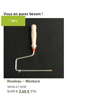
Vous en aurez besoin !
'-40%
Rouleau – Monture
Vendu à l'unité
Le
Le
5,99
€
3,60
€
TTC
prix
prix
initial
actuel
était :
est :
5,99 €.
3,60 €.