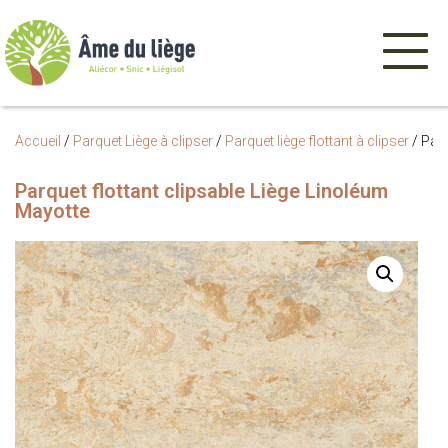
Menu
de
navigatio
Accueil
/
Parquet Liège à clipser
/
Parquet liège flottant à clipser
/
Parq
Parquet flottant clipsable Liège Linoléum
Mayotte