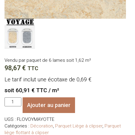
Vendu par paquet de 6 lames soit 1,62 m²
98,67
€
TTC
Le tarif inclut une écotaxe de 0,69 €
soit 60,91 € TTC / m²
quantité
Ajouter au panier
de
Parquet
UGS :
FLOVOYMAYOTTE
flottant
Catégories :
Décoration
,
Parquet Liège à clipser
,
Parquet
clipsable
liège flottant à clipser
Liège