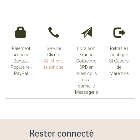
Paiement
Service
Livraison
Retrait en
sécurisé
Clients
France
boutique
Banque
Afficher le
Colissimo
St Geours
Populaire -
téléphone
DPD en
de
PayPal
relais colis
Maremne
ou à
domicile
Messagerie
Rester connecté