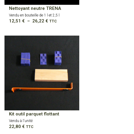
Nettoyant neutre TRENA
Vendu en bouteille de 1 l et 2,5 l
Plage
12,51
€
–
26,22
€
TTC
de
prix :
12,51 €
à
26,22 €
Kit outil parquet flottant
Vendu à l'unité
22,80
€
TTC