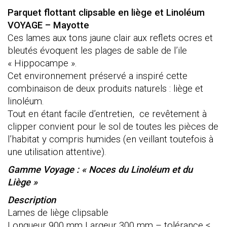
Linoléum
Parquet flottant clipsable en liège et Linoléum
Mayotte
VOYAGE – Mayotte
Ces lames aux tons jaune clair aux reflets ocres et
bleutés évoquent les plages de sable de l’ile
« Hippocampe ».
Cet environnement préservé a inspiré cette
combinaison de deux produits naturels : liège et
linoléum.
Tout en étant facile d’entretien, ce revêtement à
clipper convient pour le sol de toutes les pièces de
l’habitat y compris humides (en veillant toutefois à
une utilisation attentive).
Ga
mme Voyage : « Noces du Linoléum et du
Liège »
Description
Lames de liège clipsable
Longueur 900 mm Largeur 300 mm – tolérance ≤