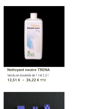
Nettoyant neutre TRENA
Vendu en bouteille de 1 l et 2,5 l
Plage
12,51
€
–
26,22
€
TTC
de
prix :
12,51 €
à
26,22 €