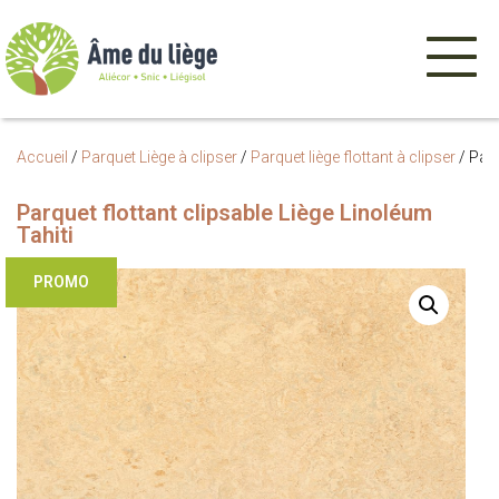
Menu
de
navigatio
Accueil
/
Parquet Liège à clipser
/
Parquet liège flottant à clipser
/
Parq
Parquet flottant clipsable Liège Linoléum
Tahiti
PROMO