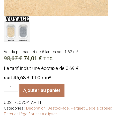
Vendu par paquet de 6 lames soit 1,62 m²
Le
Le
98,67
€
74,01
€
TTC
prix
prix
Le tarif inclut une écotaxe de 0,69 €
initial
actuel
soit 45,68 € TTC / m²
était :
est :
quantité
98,67 €.
74,01 €.
Ajouter au panier
de
Parquet
UGS :
FLOVOYTAHITI
flottant
Catégories :
Décoration
,
Destockage
,
Parquet Liège à clipser
,
clipsable
Parquet liège flottant à clipser
Liège