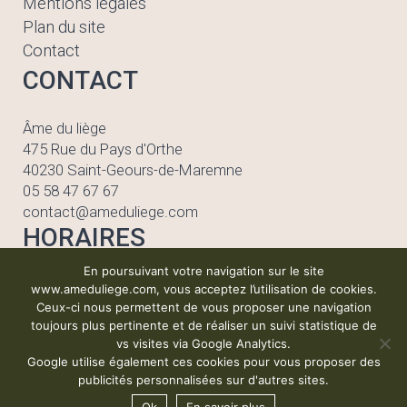
Mentions légales
Plan du site
Contact
CONTACT
Âme du liège
475 Rue du Pays d'Orthe
40230 Saint-Geours-de-Maremne
05 58 47 67 67
contact@ameduliege.com
HORAIRES
En poursuivant votre navigation sur le site
Lundi au vendredi
www.ameduliege.com, vous acceptez l’utilisation de cookies.
de 08h30 à 12h00
Ceux-ci nous permettent de vous proposer une navigation
et de 13h30 à 17h30
toujours plus pertinente et de réaliser un suivi statistique de
vs visites via Google Analytics.
Google utilise également ces cookies pour vous proposer des
publicités personnalisées sur d'autres sites.
Copyright Âme du Liège © |
Politique de confidentialité
|
Mention